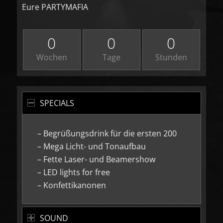
Eure PARTYMAFIA
0
0
0
Wochen
Tage
Stunden
SPECIALS
– Begrüßungsdrink für die ersten 200
– Mega Licht- und Tonaufbau
– Fette Laser- und Beamershow
– LED lights for free
– Konfettikanonen
SOUND