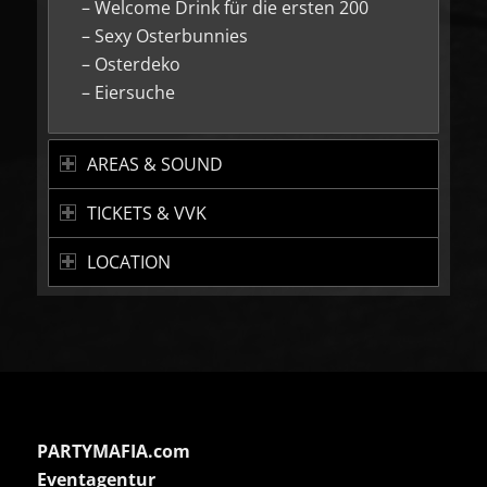
– Welcome Drink für die ersten 200
– Sexy Osterbunnies
– Osterdeko
– Eiersuche
AREAS & SOUND
TICKETS & VVK
LOCATION
PARTYMAFIA.com
Eventagentur