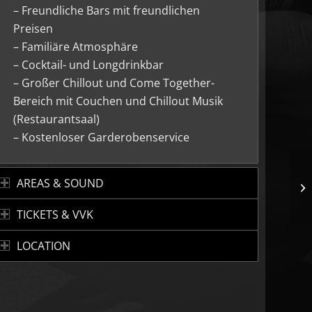
– Freundliche Bars mit freundlichen
Preisen
– Familiäre Atmosphäre
– Cocktail- und Longdrinkbar
– Großer Chillout und Come Together-
Bereich mit Couchen und Chillout Musik
(Restaurantsaal)
– Kostenloser Garderobenservice
AREAS & SOUND
TICKETS & VVK
LOCATION