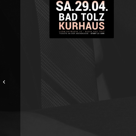
03.12.2020 / Ü30 FETE
„Do samma wieder“