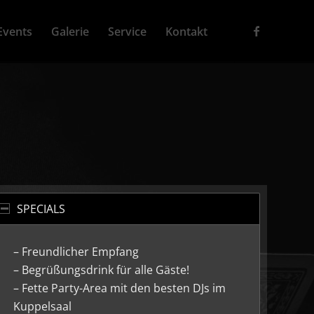
Events
Galerie
Service
Kontakt
SPECIALS
– Freundlicher Empfang
– Begrüßungsdrink für alle Gäste!
– Fette Party-Area mit den besten DJs im
Kuppelsaal