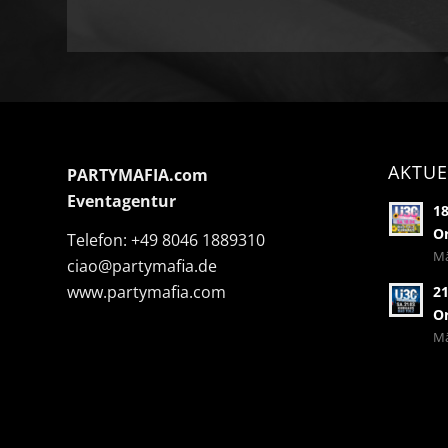
AKTUE
PARTYMAFIA.com
Eventagentur
18
Or
Telefon:
+49 8046 1889310
Mä
ciao@partymafia.de
www.partymafia.com
21
Or
Mä